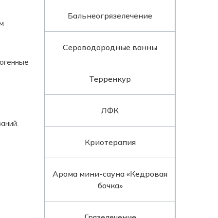
Бальнеогрязелечение
м
Сероводородные ванны
рогенные
Терренкур
ЛФК
аний.
Криотерапия
Арома мини-сауна «Кедровая
бочка»
Грязелечение