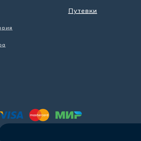
Путевки
ория
ра