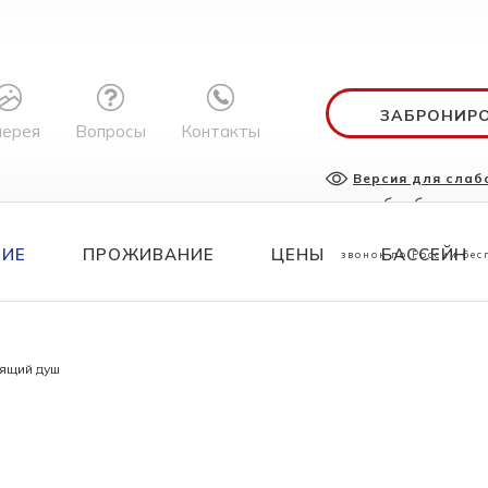
ЗАБРОНИР
лерея
Вопросы
Контакты
Версия для сла
служба бронир
8 800 700 
НИЕ
ПРОЖИВАНИЕ
ЦЕНЫ
БАССЕЙН
звонок по России бе
ящий душ