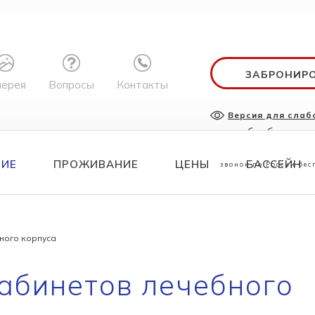
ЗАБРОНИР
лерея
Вопросы
Контакты
Версия для сла
служба бронир
8 800 700 
НИЕ
ПРОЖИВАНИЕ
ЦЕНЫ
БАССЕЙН
звонок по России бе
ного корпуса
абинетов лечебного