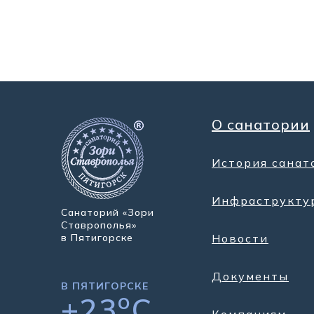
О санатории
История санат
Инфраструкту
Санаторий «Зори
Ставрополья»
в Пятигорске
Новости
Документы
В ПЯТИГОРСКЕ
o
+23
C