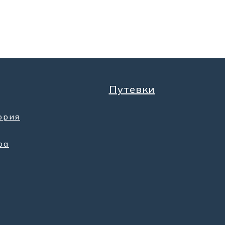
Путевки
ория
ра