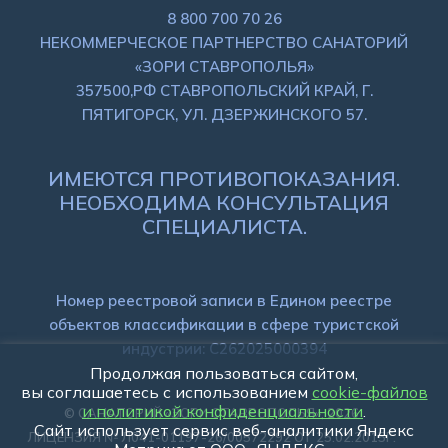
8 800 700 70 26
НЕКОММЕРЧЕСКОЕ ПАРТНЕРСТВО САНАТОРИЙ
«ЗОРИ СТАВРОПОЛЬЯ»
357500,РФ СТАВРОПОЛЬСКИЙ КРАЙ, Г.
ПЯТИГОРСК, УЛ. ДЗЕРЖИНСКОГО 57.
ИМЕЮТСЯ ПРОТИВОПОКАЗАНИЯ.
НЕОБХОДИМА КОНСУЛЬТАЦИЯ
СПЕЦИАЛИСТА.
Номер реестровой записи в Едином реестре
объектов классификации в сфере туристской
индустрии: C262025000394
Продолжая пользоваться сайтом,
вы соглашаетесь с использованием
cookie-файлов
и политикой конфиденциальности
.
© САНАТОРИЙ «ЗОРИ СТАВРОПОЛЬЯ», 2026
Сайт использует сервис веб-аналитики Яндекс
ЛИЦЕНЗИЯ № Л041-01197-26/00572292 ОТ 25.02.2015Г.