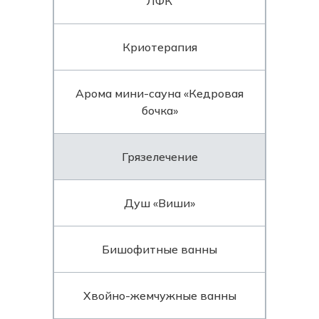
ЛФК
Криотерапия
Арома мини-сауна «Кедровая
бочка»
Грязелечение
Душ «Виши»
Бишофитные ванны
Хвойно-жемчужные ванны