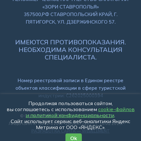
«ЗОРИ СТАВРОПОЛЬЯ»
357500,РФ СТАВРОПОЛЬСКИЙ КРАЙ, Г.
ПЯТИГОРСК, УЛ. ДЗЕРЖИНСКОГО 57.
ИМЕЮТСЯ ПРОТИВОПОКАЗАНИЯ.
НЕОБХОДИМА КОНСУЛЬТАЦИЯ
СПЕЦИАЛИСТА.
Номер реестровой записи в Едином реестре
объектов классификации в сфере туристской
индустрии: C262025000394
Продолжая пользоваться сайтом,
вы соглашаетесь с использованием
cookie-файлов
и политикой конфиденциальности
.
© САНАТОРИЙ «ЗОРИ СТАВРОПОЛЬЯ», 2026
Сайт использует сервис веб-аналитики Яндекс
ЛИЦЕНЗИЯ № Л041-01197-26/00572292 ОТ 25.02.2015Г.
Метрика от ООО «ЯНДЕКС».
РАЗРАБОТКА САЙТА — WEBELEMENT
Ok