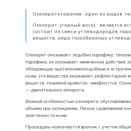
Озокеритотерапия- один из видов те
Озокерит, (горный воск) , является 
состоит из смеси углеводородов пар
веществ, ряда газообразных углевод
Озокерит оказывает, подобно парафину, теплово
парафина, он оказывает химическое действие з
обладающих ацетилхолиноподобным и эстрогенн
кожи, эти вещества оказывают рефлекторное во
веществ, тканевой кровоток- лимфоотток. Озо
— двигательного аппарата.
Важной особенностью озокерита, обуславливающ
объема при охлаждении. Легкое сдавливание ко
эластичности кожи.
Процедуры назначаются врачом, с учетом общег