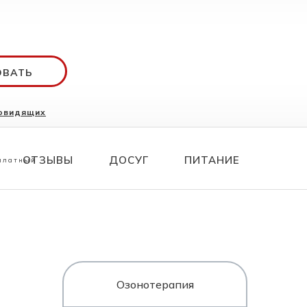
ОВАТЬ
бовидящих
ования
70 26
ОТЗЫВЫ
ДОСУГ
ПИТАНИЕ
сплатный
Озонотерапия