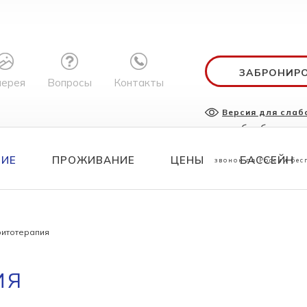
ЗАБРОНИР
лерея
Вопросы
Контакты
Версия для сла
служба бронир
8 800 700 
НИЕ
ПРОЖИВАНИЕ
ЦЕНЫ
БАССЕЙН
звонок по России бе
итотерапия
ия