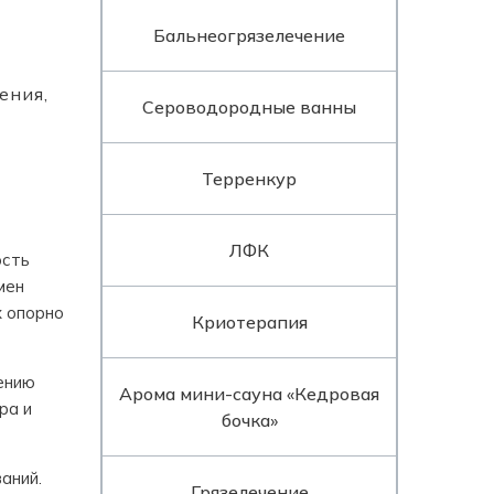
Бальнеогрязелечение
ения,
Сероводородные ванны
Терренкур
ЛФК
ость
мен
х опорно
Криотерапия
ению
Арома мини-сауна «Кедровая
ра и
бочка»
аний.
Грязелечение