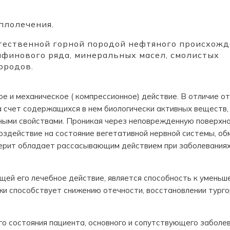
плолечения.
естественной горной породой нефтяного происхожд
афинового ряда, минеральных масел, смолистых
ородов.
е и механическое ( компрессионное) действие. В отличие от
а счет содержащихся в нем биологически активных веществ,
ыми свойствами. Проникая через неповрежденную поверхн
здействие на состояние вегетативной нервной системы, об
керит обладает рассасывающим действием при заболевания
ей его лечебное действие, является способность к уменьш
жи способствует снижению отечности, восстановлении турго
о состояния пациента, основного и сопутствующего заболев