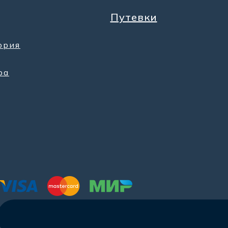
Путевки
ория
ра