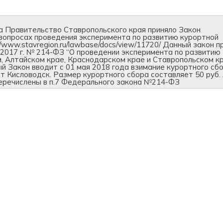
а Правительство Ставропольского края приняло Закон
вопросах проведения эксперимента по развитию курортной
/www.stavregion.ru/lawbase/docs/view/11720/ Данный закон п
 2017 г. № 214-ФЗ “О проведении эксперимента по развитию
, Алтайском крае, Краснодарском крае и Ставропольском к
анный Закон вводит с 01 мая 2018 года взимание курортного сб
 Кисловодск. Размер курортного сбора составляет 50 руб.
еречислены в п.7 Федерального закона №214-ФЗ