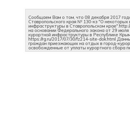
Сообщаем Вам о том, что 08 декабря 2017 год
Ставропольского края № 130-кз "О некоторых 
инфраструктуры в Ставропольском крае".http:/
на основании Федерального закона от 29 июля
курортной инфраструктуры в Республике Крым
https://rg.ru/2017/07/30/fz214-site-dok.html Д
граждан приезжающих на отдых в город-курорт
освобожденные от уплаты курортного сбора п